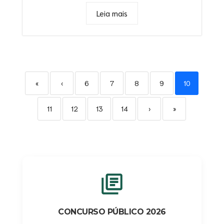
Leia mais
«
‹
6
7
8
9
10
11
12
13
14
›
»
CONCURSO PÚBLICO 2026