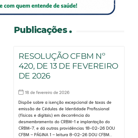
Saiba mais
Saiba mais
Saiba mais
Saiba mais
Publicações
RESOLUÇÃO CFBM Nº
420, DE 13 DE FEVEREIRO
DE 2026
18 de fevereiro de 2026
Dispõe sobre a isenção excepcional de taxas de
emissão de Cédulas de Identidade Profissional
(físicas e digitais) em decorrência do
desmembramento do CRBM-1 e implantação do
CRBM-7, e dá outras providências 18-02-26 DOU
CFBM – PÁGINA 1 – leitura 8-02-26 DOU CFBM...