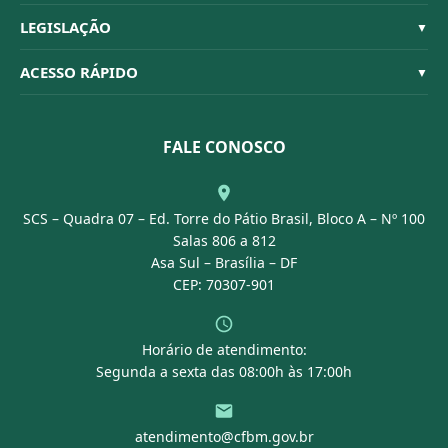
Quem Somos
Habilitações
LEGISLAÇÃO
▼
Organograma
Código de Ética
Resoluções
ACESSO RÁPIDO
▼
Conselheiros
Dúvidas Frequentes
Leis e Decretos
Licitações
Nossa Equipe
Normativas
FALE CONOSCO
Concurso Público
Agenda
SCS – Quadra 07 – Ed. Torre do Pátio Brasil, Bloco A – Nº 100
Portal Transparência
Salas 806 a 812
Asa Sul – Brasília – DF
CEP: 70307-901
Horário de atendimento:
Segunda a sexta das 08:00h às 17:00h
atendimento@cfbm.gov.br