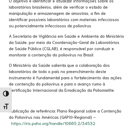
O objetivo é identificar e atualizar informações sobre os
laboratórios brasileiros, além de verificar o estado de
manipulação e armazenagem de amostras, a fim de
identificar possíveis laboratórios com materiais infecciosos
ou potencialmente infecciosos de poliovírus.
A Secretaria de Vigilância em Saúde e Ambiente do Ministério
da Saúde, por meio da Coordenação-Geral de Laboratórios
de Saúde Pública (CGLAB), é responsável por conduzir e
monitorar a contenção do poliovírus no Brasil.
O Ministério da Saúde salienta que a colaboração dos
laboratórios de todo o país no preenchimento deste
instrumento é fundamental para o fortalecimento das ações
de contenção do poliovírus e para o avanço rumo à
Certificação Internacional da Erradicação da Poliomielite.
Alternar alto contraste
Alternar tamanho da fonte
Publicação de referência: Plano Regional sobre a Contenção
do Poliovírus nas Américas (GAPIII-Regional) –
https://iris.paho.org/handle/10665.2/34532