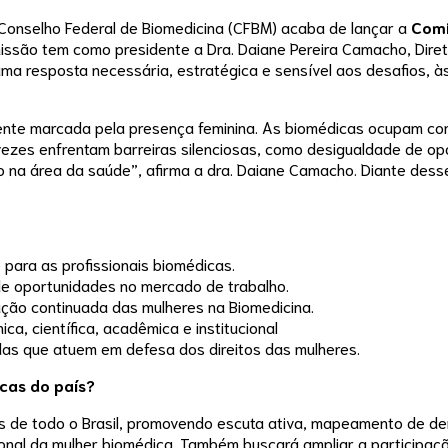
Conselho Federal de Biomedicina (CFBM) acaba de lançar a
Comi
omissão tem como presidente a Dra. Daiane Pereira Camacho, Dir
a resposta necessária, estratégica e sensível aos desafios, à
te marcada pela presença feminina. As biomédicas ocupam com co
ezes enfrentam barreiras silenciosas, como desigualdade de opor
ro na área da saúde”, afirma a dra. Daiane Camacho. Diante des
para as profissionais biomédicas.
de oportunidades no mercado de trabalho.
ação continuada das mulheres na Biomedicina.
ca, científica, acadêmica e institucional
das que atuem em defesa dos direitos das mulheres.
cas do país?
as de todo o Brasil, promovendo escuta ativa, mapeamento de d
cional da mulher biomédica. Também buscará ampliar a participa