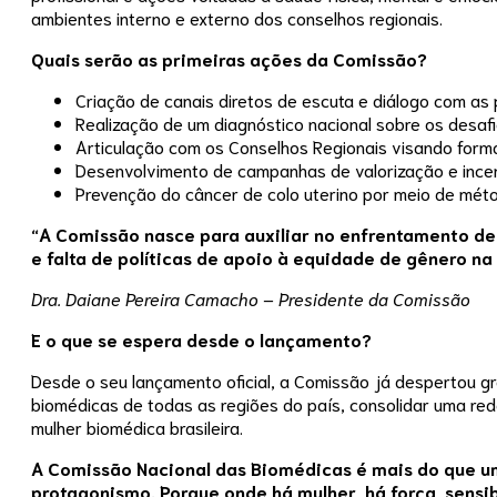
ambientes interno e externo dos conselhos regionais.
Quais serão as primeiras ações da Comissão?
Criação de canais diretos de escuta e diálogo com as p
Realização de um diagnóstico nacional sobre os desaf
Articulação com os Conselhos Regionais visando forma
Desenvolvimento de campanhas de valorização e incenti
Prevenção do câncer de colo uterino por meio de mét
“A Comissão nasce para auxiliar no enfrentamento de 
e falta de políticas de apoio à equidade de gênero na
Dra. Daiane Pereira Camacho – Presidente da Comissão
E o que se espera desde o lançamento?
Desde o seu lançamento oficial, a Comissão já despertou g
biomédicas de todas as regiões do país, consolidar uma rede
mulher biomédica brasileira.
A Comissão Nacional das Biomédicas é mais do que um
protagonismo.
Porque onde há mulher, há força, sensi