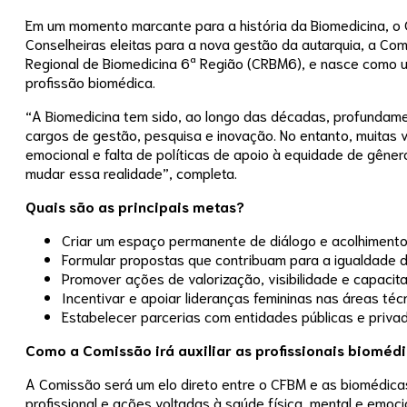
Em um momento marcante para a história da Biomedicina, o 
Conselheiras eleitas para a nova gestão da autarquia, a C
Regional de Biomedicina 6ª Região (CRBM6), e nasce como um
profissão biomédica.
“A Biomedicina tem sido, ao longo das décadas, profundamen
cargos de gestão, pesquisa e inovação. No entanto, muitas v
emocional e falta de políticas de apoio à equidade de gêne
mudar essa realidade”, completa.
Quais são as principais metas?
Criar um espaço permanente de diálogo e acolhimento 
Formular propostas que contribuam para a igualdade 
Promover ações de valorização, visibilidade e capacit
Incentivar e apoiar lideranças femininas nas áreas técni
Estabelecer parcerias com entidades públicas e priva
Como a Comissão irá auxiliar as profissionais biomédi
A Comissão será um elo direto entre o CFBM e as biomédic
profissional e ações voltadas à saúde física, mental e emo