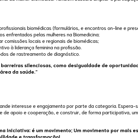
rofissionais biomédicas (formulários, e encontros on-line e prese
ios enfrentados pelas mulheres na Biomedicina;
r comissões locais e regionais de biomédicas;
vo à liderança feminina na profissão.
odos de rastreamento de diagnóstico.
barreiras silenciosas,
como desigualdade de oportunidades
 área da saúde.”
rande interesse e engajamento por parte da categoria. Espera-s
 de apoio e cooperação, e construir, de forma participativa, um 
a iniciativa:
é um movimento;
Um movimento por mais esc
bilidade e transformação!