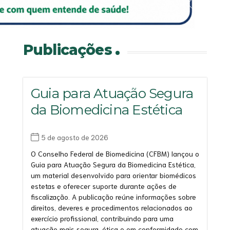
Saiba mais
Saiba mais
Saiba mais
Saiba mais
Publicações
Guia para Atuação Segura
da Biomedicina Estética
5 de agosto de 2026
O Conselho Federal de Biomedicina (CFBM) lançou o
Guia para Atuação Segura da Biomedicina Estética,
um material desenvolvido para orientar biomédicos
estetas e oferecer suporte durante ações de
fiscalização. A publicação reúne informações sobre
direitos, deveres e procedimentos relacionados ao
exercício profissional, contribuindo para uma
atuação mais segura, ética e em conformidade com