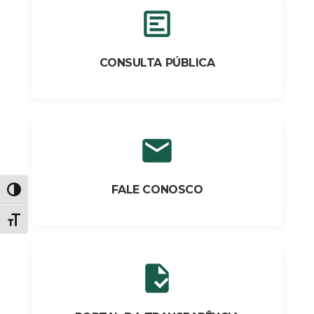
CONSULTA PÚBLICA
FALE CONOSCO
Alternar alto contraste
Alternar tamanho da fonte