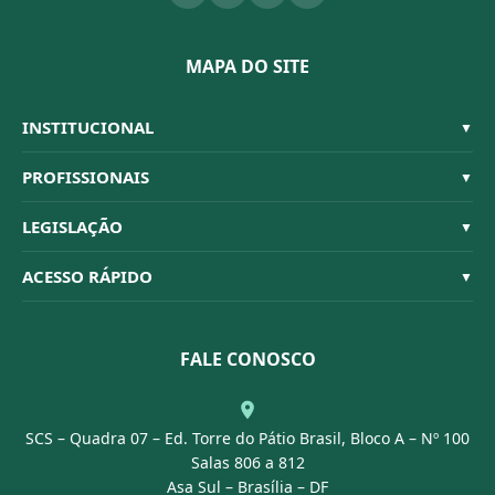
MAPA DO SITE
INSTITUCIONAL
▼
Sistema CFBM
PROFISSIONAIS
▼
Quem Somos
Habilitações
LEGISLAÇÃO
▼
Organograma
Código de Ética
Resoluções
ACESSO RÁPIDO
▼
Conselheiros
Dúvidas Frequentes
Leis e Decretos
Licitações
Nossa Equipe
Normativas
FALE CONOSCO
Concurso Público
Agenda
SCS – Quadra 07 – Ed. Torre do Pátio Brasil, Bloco A – Nº 100
Portal Transparência
Salas 806 a 812
Asa Sul – Brasília – DF