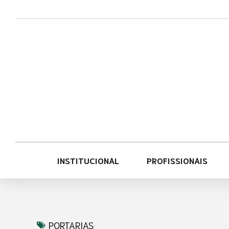
Acessar
Acessar
o
a
conteúdo
navegação
INSTITUCIONAL
PROFISSIONAIS
PORTARIAS