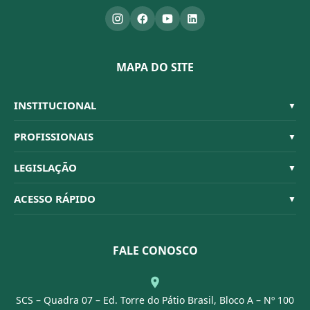
MAPA DO SITE
INSTITUCIONAL
▼
Sistema CFBM
PROFISSIONAIS
▼
Quem Somos
Habilitações
LEGISLAÇÃO
▼
Organograma
Código de Ética
Resoluções
ACESSO RÁPIDO
▼
Conselheiros
Dúvidas Frequentes
Leis e Decretos
Licitações
Nossa Equipe
Normativas
FALE CONOSCO
Concurso Público
Agenda
SCS – Quadra 07 – Ed. Torre do Pátio Brasil, Bloco A – Nº 100
Portal Transparência