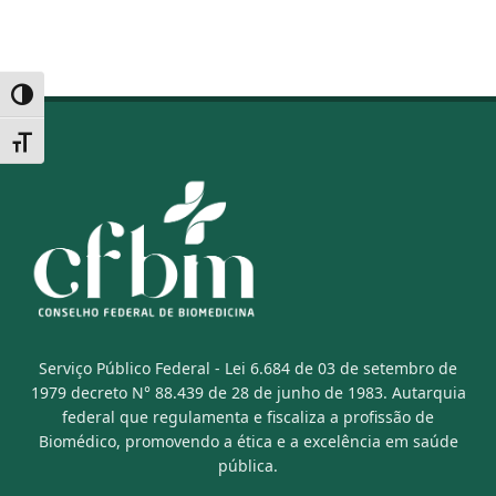
Alternar alto contraste
Alternar tamanho da fonte
Serviço Público Federal - Lei 6.684 de 03 de setembro de
1979 decreto N° 88.439 de 28 de junho de 1983. Autarquia
federal que regulamenta e fiscaliza a profissão de
Biomédico, promovendo a ética e a excelência em saúde
pública.