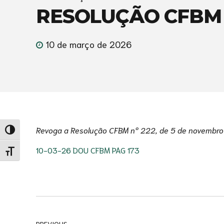
RESOLUÇÃO CFBM N
10 de março de 2026
Revoga a Resolução CFBM nº 222, de 5 de novembr
Alternar alto contraste
10-03-26 DOU CFBM PAG 173
Alternar tamanho da fonte