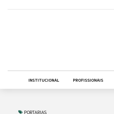
Acessar
Acessar
o
a
conteúdo
navegação
INSTITUCIONAL
PROFISSIONAIS
PORTARIAS