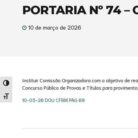
PORTARIA Nº 74 – 
10 de março de 2026
Instituir Comissão Organizadora com o objetivo de r
Alternar alto contraste
Concurso Público de Provas e Títulos para provimento
Alternar tamanho da fonte
10-03-26 DOU CFBM PAG 69