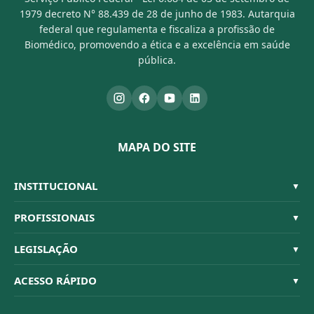
1979 decreto N° 88.439 de 28 de junho de 1983. Autarquia
federal que regulamenta e fiscaliza a profissão de
Biomédico, promovendo a ética e a excelência em saúde
pública.
MAPA DO SITE
INSTITUCIONAL
▼
Sistema CFBM
PROFISSIONAIS
▼
Quem Somos
Habilitações
LEGISLAÇÃO
▼
Organograma
Código de Ética
Resoluções
ACESSO RÁPIDO
▼
Conselheiros
Dúvidas Frequentes
Leis e Decretos
Licitações