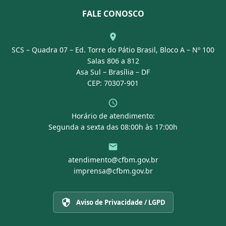
Nossa Equipe
Normativas
FALE CONOSCO
Concurso Público
Agenda
SCS – Quadra 07 – Ed. Torre do Pátio Brasil, Bloco A – Nº 100
Portal Transparência
Salas 806 a 812
Asa Sul – Brasília – DF
CEP: 70307-901
Horário de atendimento:
Segunda a sexta das 08:00h às 17:00h
atendimento@cfbm.gov.br
imprensa@cfbm.gov.br
Aviso de Privacidade / LGPD