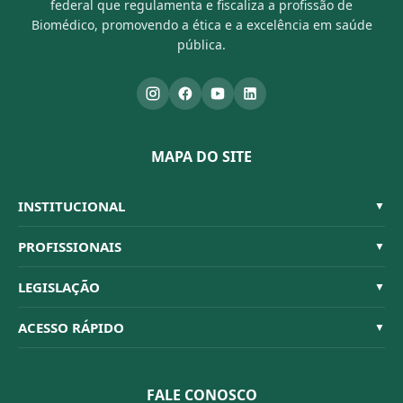
federal que regulamenta e fiscaliza a profissão de
Biomédico, promovendo a ética e a excelência em saúde
pública.
MAPA DO SITE
INSTITUCIONAL
▼
Sistema CFBM
PROFISSIONAIS
▼
Quem Somos
Habilitações
LEGISLAÇÃO
▼
Organograma
Código de Ética
Resoluções
ACESSO RÁPIDO
▼
Conselheiros
Dúvidas Frequentes
Leis e Decretos
Licitações
Nossa Equipe
Normativas
FALE CONOSCO
Concurso Público