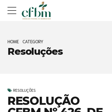
Acessar
Acessar
o
a
conteúdo
navegação
HOME
CATEGORY
Resoluções
RESOLUÇÕES
RESOLUÇÃO
CFBM Nº 426, DE