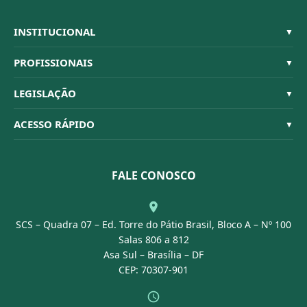
INSTITUCIONAL
▼
Sistema CFBM
PROFISSIONAIS
▼
Quem Somos
Habilitações
LEGISLAÇÃO
▼
Organograma
Código de Ética
Resoluções
ACESSO RÁPIDO
▼
Conselheiros
Dúvidas Frequentes
Leis e Decretos
Licitações
Nossa Equipe
Normativas
FALE CONOSCO
Concurso Público
Agenda
SCS – Quadra 07 – Ed. Torre do Pátio Brasil, Bloco A – Nº 100
Portal Transparência
Salas 806 a 812
Asa Sul – Brasília – DF
CEP: 70307-901