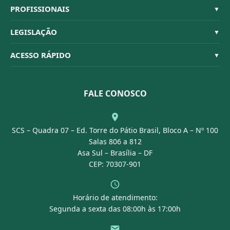
Sistema CFBM
PROFISSIONAIS
▼
Quem Somos
Habilitações
LEGISLAÇÃO
▼
Organograma
Código de Ética
Resoluções
ACESSO RÁPIDO
▼
Conselheiros
Dúvidas Frequentes
Leis e Decretos
Licitações
Nossa Equipe
Normativas
FALE CONOSCO
Concurso Público
Agenda
SCS – Quadra 07 – Ed. Torre do Pátio Brasil, Bloco A – Nº 100
Portal Transparência
Salas 806 a 812
Asa Sul – Brasília – DF
CEP: 70307-901
Horário de atendimento:
Segunda a sexta das 08:00h às 17:00h