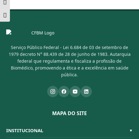
Alternar alto contraste
Alternar tamanho da fonte
Serviço Público Federal - Lei 6.684 de 03 de setembro de
1979 decreto N° 88.439 de 28 de junho de 1983. Autarquia
federal que regulamenta e fiscaliza a profissão de
Biomédico, promovendo a ética e a excelência em saúde
pública.
MAPA DO SITE
INSTITUCIONAL
▼