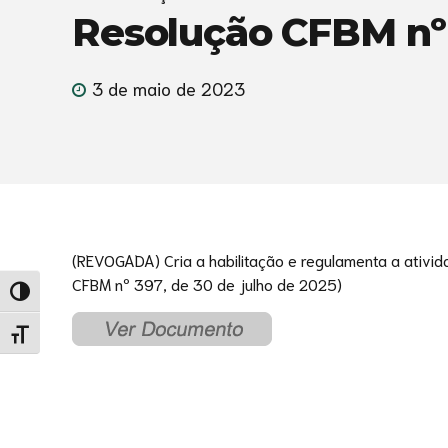
Resolução CFBM nº 
3 de maio de 2023
(REVOGADA) Cria a habilitação e regulamenta a ativid
CFBM nº 397, de 30 de julho de 2025)
Alternar alto contraste
Alternar tamanho da fonte