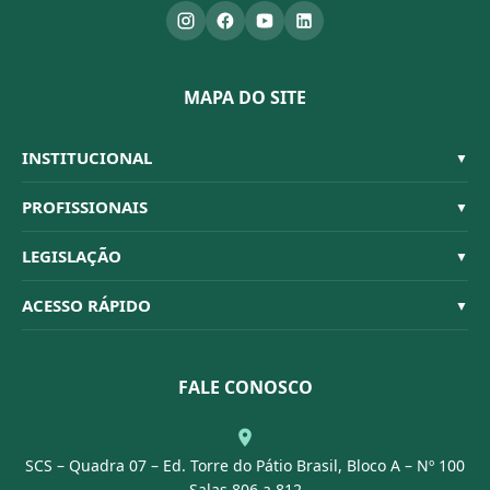
MAPA DO SITE
INSTITUCIONAL
▼
Sistema CFBM
PROFISSIONAIS
▼
Quem Somos
Habilitações
LEGISLAÇÃO
▼
Organograma
Código de Ética
Resoluções
ACESSO RÁPIDO
▼
Conselheiros
Dúvidas Frequentes
Leis e Decretos
Licitações
Nossa Equipe
Normativas
FALE CONOSCO
Concurso Público
Agenda
SCS – Quadra 07 – Ed. Torre do Pátio Brasil, Bloco A – Nº 100
Portal Transparência
Salas 806 a 812