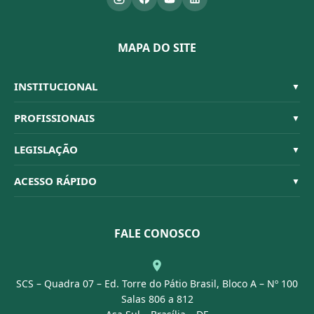
MAPA DO SITE
INSTITUCIONAL
▼
Sistema CFBM
PROFISSIONAIS
▼
Quem Somos
Habilitações
LEGISLAÇÃO
▼
Organograma
Código de Ética
Resoluções
ACESSO RÁPIDO
▼
Conselheiros
Dúvidas Frequentes
Leis e Decretos
Licitações
Nossa Equipe
Normativas
FALE CONOSCO
Concurso Público
Agenda
SCS – Quadra 07 – Ed. Torre do Pátio Brasil, Bloco A – Nº 100
Portal Transparência
Salas 806 a 812