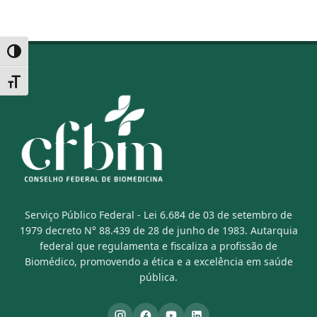
Alternar alto contraste
Alternar tamanho da fonte
Serviço Público Federal - Lei 6.684 de 03 de setembro de
1979 decreto N° 88.439 de 28 de junho de 1983. Autarquia
federal que regulamenta e fiscaliza a profissão de
Biomédico, promovendo a ética e a excelência em saúde
pública.