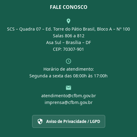
Nossa Equipe
Normativas
FALE CONOSCO
Concurso Público
Agenda
SCS – Quadra 07 – Ed. Torre do Pátio Brasil, Bloco A – Nº 100
Portal Transparência
Salas 806 a 812
Asa Sul – Brasília – DF
CEP: 70307-901
Horário de atendimento:
Segunda a sexta das 08:00h às 17:00h
atendimento@cfbm.gov.br
imprensa@cfbm.gov.br
Aviso de Privacidade / LGPD