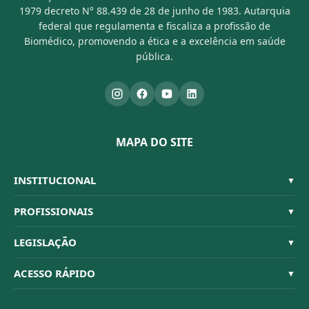
1979 decreto N° 88.439 de 28 de junho de 1983. Autarquia
federal que regulamenta e fiscaliza a profissão de
Biomédico, promovendo a ética e a excelência em saúde
pública.
MAPA DO SITE
INSTITUCIONAL
▼
Sistema CFBM
PROFISSIONAIS
▼
Quem Somos
Habilitações
LEGISLAÇÃO
▼
Organograma
Código de Ética
Resoluções
ACESSO RÁPIDO
▼
Conselheiros
Dúvidas Frequentes
Leis e Decretos
Licitações