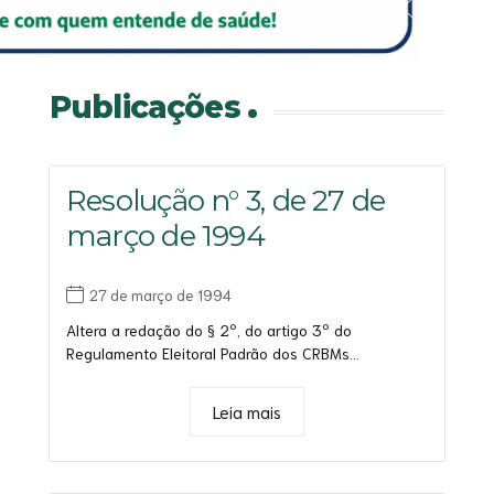
Saiba mais
Saiba mais
Saiba mais
Saiba mais
Publicações
Resolução n° 3, de 27 de
março de 1994
27 de março de 1994
Altera a redação do § 2º, do artigo 3º do
Regulamento Eleitoral Padrão dos CRBMs...
Leia mais