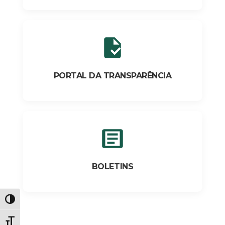
PORTAL DA TRANSPARÊNCIA
BOLETINS
Alternar alto contraste
Alternar tamanho da fonte