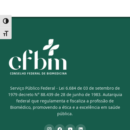
Alternar alto contraste
Alternar tamanho da fonte
Serviço Público Federal - Lei 6.684 de 03 de setembro de
1979 decreto N° 88.439 de 28 de junho de 1983. Autarquia
federal que regulamenta e fiscaliza a profissão de
Biomédico, promovendo a ética e a excelência em saúde
pública.