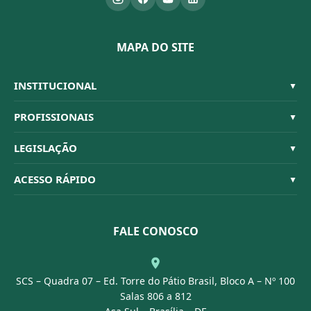
MAPA DO SITE
INSTITUCIONAL
▼
Sistema CFBM
PROFISSIONAIS
▼
Quem Somos
Habilitações
LEGISLAÇÃO
▼
Organograma
Código de Ética
Resoluções
ACESSO RÁPIDO
▼
Conselheiros
Dúvidas Frequentes
Leis e Decretos
Licitações
Nossa Equipe
Normativas
FALE CONOSCO
Concurso Público
Agenda
SCS – Quadra 07 – Ed. Torre do Pátio Brasil, Bloco A – Nº 100
Portal Transparência
Salas 806 a 812