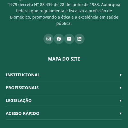
1979 decreto N° 88.439 de 28 de junho de 1983. Autarquia
federal que regulamenta e fiscaliza a profissão de
Biomédico, promovendo a ética e a excelência em saúde
pública.
MAPA DO SITE
INSTITUCIONAL
▼
Sistema CFBM
PROFISSIONAIS
▼
Quem Somos
Habilitações
LEGISLAÇÃO
▼
Organograma
Código de Ética
Resoluções
ACESSO RÁPIDO
▼
Conselheiros
Dúvidas Frequentes
Leis e Decretos
Licitações