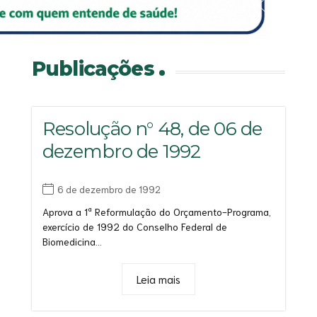
Saiba mais
Saiba mais
Saiba mais
Saiba mais
Publicações
Resolução n° 48, de 06 de
dezembro de 1992
6 de dezembro de 1992
Aprova a 1ª Reformulação do Orçamento-Programa,
exercício de 1992 do Conselho Federal de
Biomedicina...
Leia mais