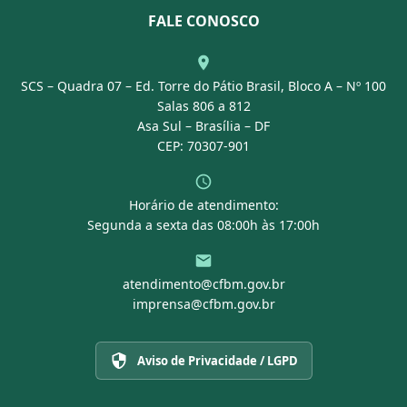
Nossa Equipe
Normativas
FALE CONOSCO
Concurso Público
Agenda
SCS – Quadra 07 – Ed. Torre do Pátio Brasil, Bloco A – Nº 100
Portal Transparência
Salas 806 a 812
Asa Sul – Brasília – DF
CEP: 70307-901
Horário de atendimento:
Segunda a sexta das 08:00h às 17:00h
atendimento@cfbm.gov.br
imprensa@cfbm.gov.br
Aviso de Privacidade / LGPD