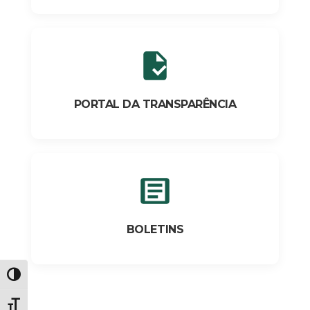
PORTAL DA TRANSPARÊNCIA
BOLETINS
Alternar alto contraste
Alternar tamanho da fonte