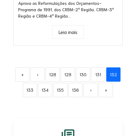
Aprova as Reformulações dos Orçamentos-
Programa de 1991, dos CRBM-2ª Região, CRBM-3ª
Região e CRBM-4ª Região...
Leia mais
«
‹
128
129
130
131
132
133
134
135
136
›
»