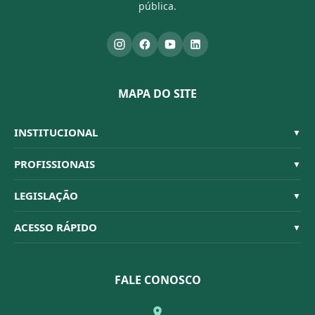
pública.
MAPA DO SITE
INSTITUCIONAL
▼
Sistema CFBM
PROFISSIONAIS
▼
Quem Somos
Habilitações
LEGISLAÇÃO
▼
Organograma
Código de Ética
Resoluções
ACESSO RÁPIDO
▼
Conselheiros
Dúvidas Frequentes
Leis e Decretos
Licitações
Nossa Equipe
Normativas
FALE CONOSCO
Concurso Público
Agenda