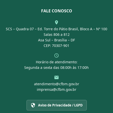
Leis e Decretos
Licitações
Nossa Equipe
Normativas
FALE CONOSCO
Concurso Público
Agenda
SCS – Quadra 07 – Ed. Torre do Pátio Brasil, Bloco A – Nº 100
Portal Transparência
Salas 806 a 812
Asa Sul – Brasília – DF
CEP: 70307-901
Horário de atendimento:
Segunda a sexta das 08:00h às 17:00h
atendimento@cfbm.gov.br
imprensa@cfbm.gov.br
Aviso de Privacidade / LGPD