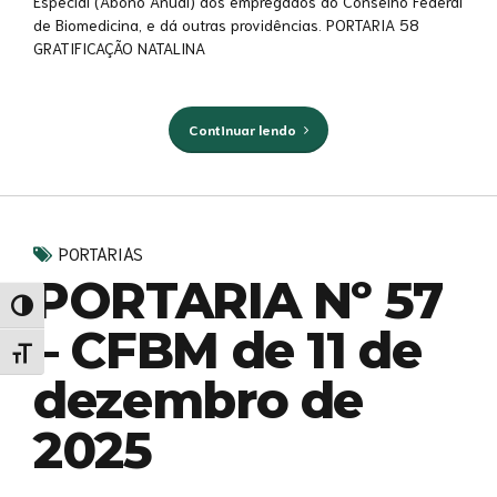
Especial (Abono Anual) aos empregados do Conselho Federal
de Biomedicina, e dá outras providências. PORTARIA 58
GRATIFICAÇÃO NATALINA
Continuar lendo
PORTARIAS
PORTARIA Nº 57
Alternar alto contraste
– CFBM de 11 de
Alternar tamanho da fonte
dezembro de
2025