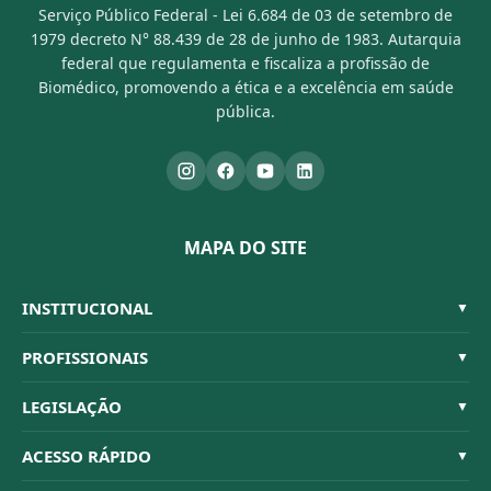
Serviço Público Federal - Lei 6.684 de 03 de setembro de
1979 decreto N° 88.439 de 28 de junho de 1983. Autarquia
federal que regulamenta e fiscaliza a profissão de
Biomédico, promovendo a ética e a excelência em saúde
pública.
MAPA DO SITE
INSTITUCIONAL
▼
Sistema CFBM
PROFISSIONAIS
▼
Quem Somos
Habilitações
LEGISLAÇÃO
▼
Organograma
Código de Ética
Resoluções
ACESSO RÁPIDO
▼
Conselheiros
Dúvidas Frequentes