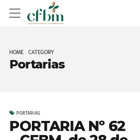
Acessar
Acessar
o
a
conteúdo
navegação
HOME
CATEGORY
Portarias
PORTARIAS
PORTARIA Nº 62
– CFBM, de 28 de