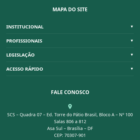
MAPA DO SITE
INSTITUCIONAL
▼
Sistema CFBM
PROFISSIONAIS
▼
Quem Somos
Habilitações
LEGISLAÇÃO
▼
Organograma
Código de Ética
Resoluções
ACESSO RÁPIDO
▼
Conselheiros
Dúvidas Frequentes
Leis e Decretos
Licitações
Nossa Equipe
Normativas
FALE CONOSCO
Concurso Público
Agenda
SCS – Quadra 07 – Ed. Torre do Pátio Brasil, Bloco A – Nº 100
Portal Transparência
Salas 806 a 812
Asa Sul – Brasília – DF
CEP: 70307-901