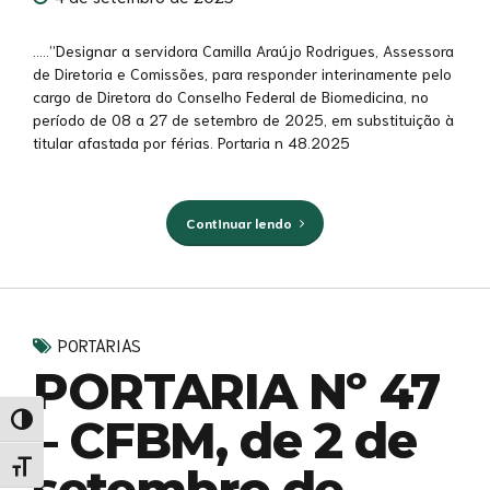
…..”Designar a servidora Camilla Araújo Rodrigues, Assessora
de Diretoria e Comissões, para responder interinamente pelo
cargo de Diretora do Conselho Federal de Biomedicina, no
período de 08 a 27 de setembro de 2025, em substituição à
titular afastada por férias. Portaria n 48.2025
Continuar lendo
PORTARIAS
PORTARIA Nº 47
– CFBM, de 2 de
Alternar alto contraste
Alternar tamanho da fonte
setembro de