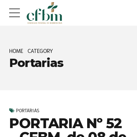
Acessar
Acessar
o
a
conteúdo
navegação
HOME
CATEGORY
Portarias
PORTARIAS
PORTARIA Nº 52
– CFBM, de 08 de