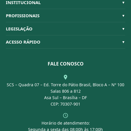
INSTITUCIONAL
▼
Sistema CFBM
PROFISSIONAIS
▼
Quem Somos
Habilitações
LEGISLAÇÃO
▼
Organograma
Código de Ética
Resoluções
ACESSO RÁPIDO
▼
Conselheiros
Dúvidas Frequentes
Leis e Decretos
Licitações
Nossa Equipe
Normativas
FALE CONOSCO
Concurso Público
Agenda
SCS – Quadra 07 – Ed. Torre do Pátio Brasil, Bloco A – Nº 100
Portal Transparência
Salas 806 a 812
Asa Sul – Brasília – DF
CEP: 70307-901
Horário de atendimento:
Segunda a sexta das 08:00h às 17:00h