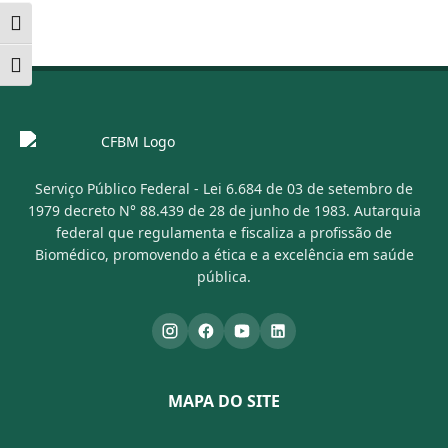
Alternar alto contraste
Alternar tamanho da fonte
Serviço Público Federal - Lei 6.684 de 03 de setembro de
1979 decreto N° 88.439 de 28 de junho de 1983. Autarquia
federal que regulamenta e fiscaliza a profissão de
Biomédico, promovendo a ética e a excelência em saúde
pública.
MAPA DO SITE