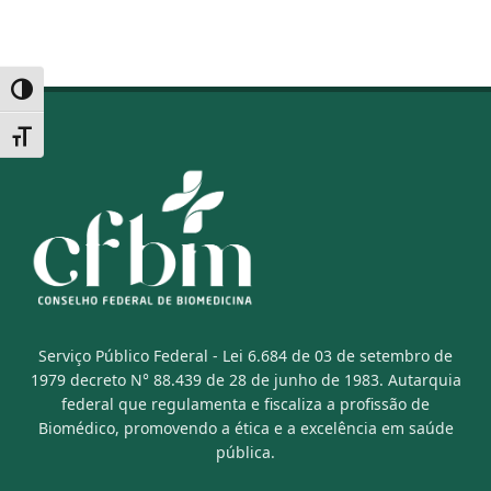
Alternar alto contraste
Alternar tamanho da fonte
Serviço Público Federal - Lei 6.684 de 03 de setembro de
1979 decreto N° 88.439 de 28 de junho de 1983. Autarquia
federal que regulamenta e fiscaliza a profissão de
Biomédico, promovendo a ética e a excelência em saúde
pública.