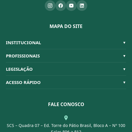
MAPA DO SITE
INSTITUCIONAL
▼
Sistema CFBM
PROFISSIONAIS
▼
Quem Somos
Habilitações
LEGISLAÇÃO
▼
Organograma
Código de Ética
Resoluções
ACESSO RÁPIDO
▼
Conselheiros
Dúvidas Frequentes
Leis e Decretos
Licitações
Nossa Equipe
Normativas
FALE CONOSCO
Concurso Público
Agenda
SCS – Quadra 07 – Ed. Torre do Pátio Brasil, Bloco A – Nº 100
Portal Transparência
Salas 806 a 812