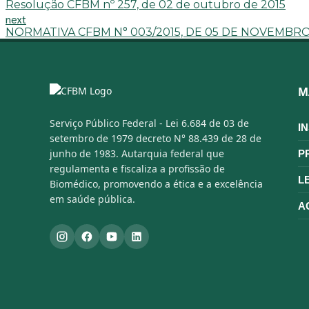
Resolução CFBM nº 257, de 02 de outubro de 2015
next
NORMATIVA CFBM N° 003/2015, DE 05 DE NOVEMBRO
M
Serviço Público Federal - Lei 6.684 de 03 de
I
setembro de 1979 decreto N° 88.439 de 28 de
junho de 1983. Autarquia federal que
P
regulamenta e fiscaliza a profissão de
L
Biomédico, promovendo a ética e a excelência
em saúde pública.
A