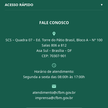
Organograma
Código de Ética
Resoluções
ACESSO RÁPIDO
▼
Conselheiros
Dúvidas Frequentes
Leis e Decretos
Licitações
Nossa Equipe
Normativas
FALE CONOSCO
Concurso Público
Agenda
SCS – Quadra 07 – Ed. Torre do Pátio Brasil, Bloco A – Nº 100
Portal Transparência
Salas 806 a 812
Asa Sul – Brasília – DF
CEP: 70307-901
Horário de atendimento:
Segunda a sexta das 08:00h às 17:00h
atendimento@cfbm.gov.br
imprensa@cfbm.gov.br