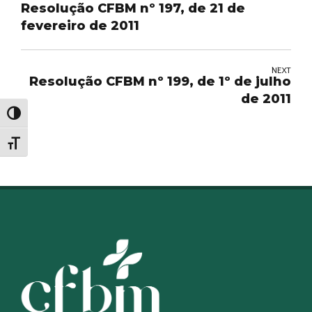
Resolução CFBM nº 197, de 21 de
fevereiro de 2011
NEXT
Resolução CFBM nº 199, de 1º de julho
de 2011
Alternar alto contraste
Alternar tamanho da fonte