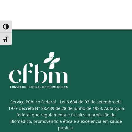
Alternar alto contraste
Alternar tamanho da fonte
Serviço Público Federal - Lei 6.684 de 03 de setembro de
1979 decreto N° 88.439 de 28 de junho de 1983. Autarquia
federal que regulamenta e fiscaliza a profissão de
Biomédico, promovendo a ética e a excelência em saúde
pública.