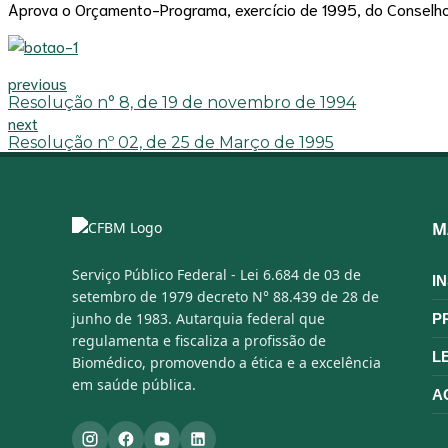
Aprova o Orçamento-Programa, exercício de 1995, do Conselho
previous
Resolução n° 8, de 19 de novembro de 1994
next
Resolução nº 02, de 25 de Março de 1995
M
Serviço Público Federal - Lei 6.684 de 03 de
I
setembro de 1979 decreto N° 88.439 de 28 de
junho de 1983. Autarquia federal que
P
regulamenta e fiscaliza a profissão de
L
Biomédico, promovendo a ética e a excelência
em saúde pública.
A