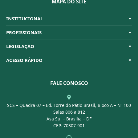
MAPA DO SITE
INSTITUCIONAL
▼
Sistema CFBM
PROFISSIONAIS
▼
Quem Somos
Habilitações
LEGISLAÇÃO
▼
Organograma
Código de Ética
Resoluções
ACESSO RÁPIDO
▼
Conselheiros
Dúvidas Frequentes
Leis e Decretos
Licitações
Nossa Equipe
Normativas
FALE CONOSCO
Concurso Público
Agenda
SCS – Quadra 07 – Ed. Torre do Pátio Brasil, Bloco A – Nº 100
Portal Transparência
Salas 806 a 812
Asa Sul – Brasília – DF
CEP: 70307-901