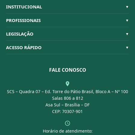
INSTITUCIONAL
▼
Sistema CFBM
PROFISSIONAIS
▼
Quem Somos
Habilitações
LEGISLAÇÃO
▼
Organograma
Código de Ética
Resoluções
ACESSO RÁPIDO
▼
Conselheiros
Dúvidas Frequentes
Leis e Decretos
Licitações
Nossa Equipe
Normativas
FALE CONOSCO
Concurso Público
Agenda
SCS – Quadra 07 – Ed. Torre do Pátio Brasil, Bloco A – Nº 100
Portal Transparência
Salas 806 a 812
Asa Sul – Brasília – DF
CEP: 70307-901
Horário de atendimento: