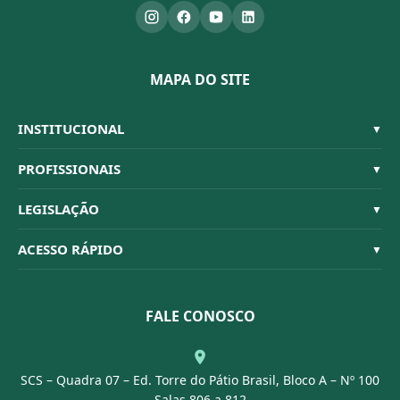
MAPA DO SITE
INSTITUCIONAL
▼
Sistema CFBM
PROFISSIONAIS
▼
Quem Somos
Habilitações
LEGISLAÇÃO
▼
Organograma
Código de Ética
Resoluções
ACESSO RÁPIDO
▼
Conselheiros
Dúvidas Frequentes
Leis e Decretos
Licitações
Nossa Equipe
Normativas
FALE CONOSCO
Concurso Público
Agenda
SCS – Quadra 07 – Ed. Torre do Pátio Brasil, Bloco A – Nº 100
Portal Transparência
Salas 806 a 812