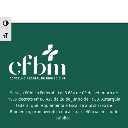
Alternar alto contraste
Alternar tamanho da fonte
Serviço Público Federal - Lei 6.684 de 03 de setembro de
1979 decreto N° 88.439 de 28 de junho de 1983. Autarquia
federal que regulamenta e fiscaliza a profissão de
Biomédico, promovendo a ética e a excelência em saúde
pública.