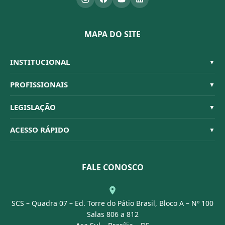
MAPA DO SITE
INSTITUCIONAL
▼
Sistema CFBM
PROFISSIONAIS
▼
Quem Somos
Habilitações
LEGISLAÇÃO
▼
Organograma
Código de Ética
Resoluções
ACESSO RÁPIDO
▼
Conselheiros
Dúvidas Frequentes
Leis e Decretos
Licitações
Nossa Equipe
Normativas
FALE CONOSCO
Concurso Público
Agenda
SCS – Quadra 07 – Ed. Torre do Pátio Brasil, Bloco A – Nº 100
Portal Transparência
Salas 806 a 812