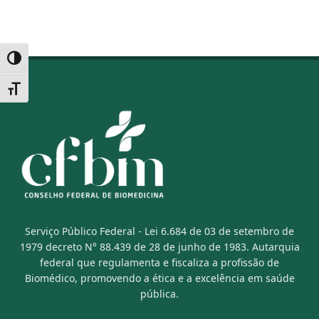
Alternar alto contraste
Alternar tamanho da fonte
Serviço Público Federal - Lei 6.684 de 03 de setembro de
1979 decreto N° 88.439 de 28 de junho de 1983. Autarquia
federal que regulamenta e fiscaliza a profissão de
Biomédico, promovendo a ética e a excelência em saúde
pública.