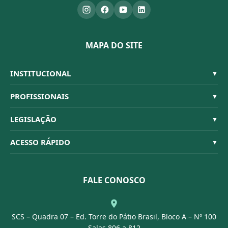
MAPA DO SITE
INSTITUCIONAL
▼
Sistema CFBM
PROFISSIONAIS
▼
Quem Somos
Habilitações
LEGISLAÇÃO
▼
Organograma
Código de Ética
Resoluções
ACESSO RÁPIDO
▼
Conselheiros
Dúvidas Frequentes
Leis e Decretos
Licitações
Nossa Equipe
Normativas
FALE CONOSCO
Concurso Público
Agenda
SCS – Quadra 07 – Ed. Torre do Pátio Brasil, Bloco A – Nº 100
Portal Transparência
Salas 806 a 812