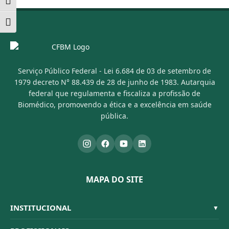
Alternar alto contraste
Alternar tamanho da fonte
Serviço Público Federal - Lei 6.684 de 03 de setembro de
1979 decreto N° 88.439 de 28 de junho de 1983. Autarquia
federal que regulamenta e fiscaliza a profissão de
Biomédico, promovendo a ética e a excelência em saúde
pública.
MAPA DO SITE
INSTITUCIONAL
▼
Sistema CFBM