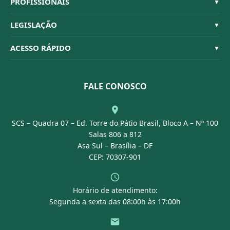
PROFISSIONAIS
▼
Quem Somos
Habilitações
LEGISLAÇÃO
▼
Organograma
Código de Ética
Resoluções
ACESSO RÁPIDO
▼
Conselheiros
Dúvidas Frequentes
Leis e Decretos
Licitações
Nossa Equipe
Normativas
FALE CONOSCO
Concurso Público
Agenda
SCS – Quadra 07 – Ed. Torre do Pátio Brasil, Bloco A – Nº 100
Portal Transparência
Salas 806 a 812
Asa Sul – Brasília – DF
CEP: 70307-901
Horário de atendimento:
Segunda a sexta das 08:00h às 17:00h