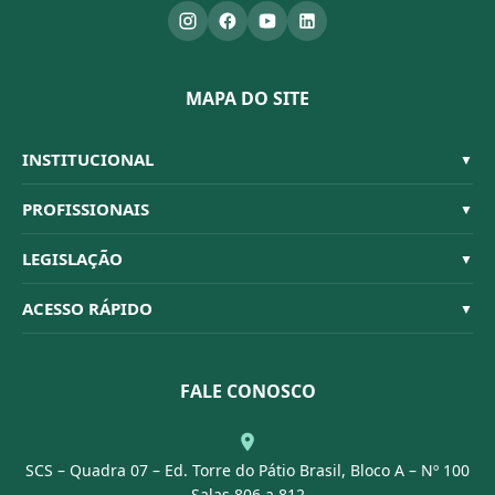
MAPA DO SITE
INSTITUCIONAL
▼
Sistema CFBM
PROFISSIONAIS
▼
Quem Somos
Habilitações
LEGISLAÇÃO
▼
Organograma
Código de Ética
Resoluções
ACESSO RÁPIDO
▼
Conselheiros
Dúvidas Frequentes
Leis e Decretos
Licitações
Nossa Equipe
Normativas
FALE CONOSCO
Concurso Público
Agenda
SCS – Quadra 07 – Ed. Torre do Pátio Brasil, Bloco A – Nº 100
Portal Transparência
Salas 806 a 812