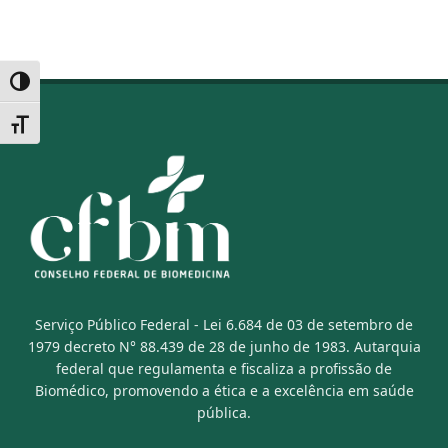
Alternar alto contraste
Alternar tamanho da fonte
Serviço Público Federal - Lei 6.684 de 03 de setembro de
1979 decreto N° 88.439 de 28 de junho de 1983. Autarquia
federal que regulamenta e fiscaliza a profissão de
Biomédico, promovendo a ética e a excelência em saúde
pública.