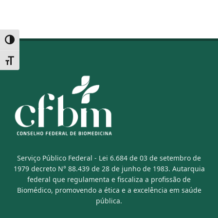
Alternar alto contraste
Alternar tamanho da fonte
Serviço Público Federal - Lei 6.684 de 03 de setembro de
1979 decreto N° 88.439 de 28 de junho de 1983. Autarquia
federal que regulamenta e fiscaliza a profissão de
Biomédico, promovendo a ética e a excelência em saúde
pública.