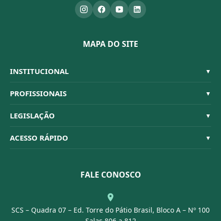
MAPA DO SITE
INSTITUCIONAL
▼
Sistema CFBM
PROFISSIONAIS
▼
Quem Somos
Habilitações
LEGISLAÇÃO
▼
Organograma
Código de Ética
Resoluções
ACESSO RÁPIDO
▼
Conselheiros
Dúvidas Frequentes
Leis e Decretos
Licitações
Nossa Equipe
Normativas
FALE CONOSCO
Concurso Público
Agenda
SCS – Quadra 07 – Ed. Torre do Pátio Brasil, Bloco A – Nº 100
Portal Transparência
Salas 806 a 812