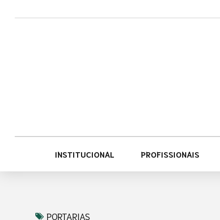
Acessar
Acessar
o
a
conteúdo
navegação
INSTITUCIONAL
PROFISSIONAIS
PORTARIAS