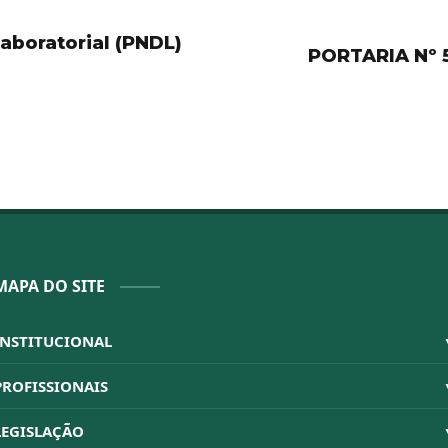
Laboratorial (PNDL)
PORTARIA Nº 
MAPA DO SITE
INSTITUCIONAL
Sistema CFBM
PROFISSIONAIS
Quem Somos
Habilitações
LEGISLAÇÃO