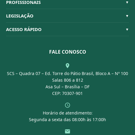
Sistema CFBM
PROFISSIONAIS
▼
Quem Somos
Habilitações
LEGISLAÇÃO
▼
Organograma
Código de Ética
Resoluções
ACESSO RÁPIDO
▼
Conselheiros
Dúvidas Frequentes
Leis e Decretos
Licitações
Nossa Equipe
Normativas
FALE CONOSCO
Concurso Público
Agenda
SCS – Quadra 07 – Ed. Torre do Pátio Brasil, Bloco A – Nº 100
Portal Transparência
Salas 806 a 812
Asa Sul – Brasília – DF
CEP: 70307-901
Horário de atendimento:
Segunda a sexta das 08:00h às 17:00h