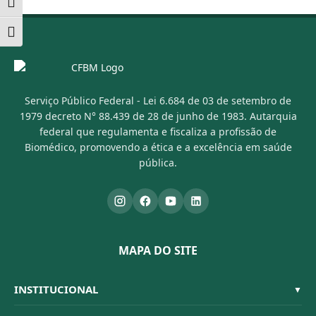
Alternar alto contraste
Alternar tamanho da fonte
Serviço Público Federal - Lei 6.684 de 03 de setembro de
1979 decreto N° 88.439 de 28 de junho de 1983. Autarquia
federal que regulamenta e fiscaliza a profissão de
Biomédico, promovendo a ética e a excelência em saúde
pública.
MAPA DO SITE
INSTITUCIONAL
▼