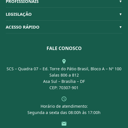
Sistema CFBM
PROFISSIONAIS
▼
Quem Somos
Habilitações
LEGISLAÇÃO
▼
Organograma
Código de Ética
Resoluções
ACESSO RÁPIDO
▼
Conselheiros
Dúvidas Frequentes
Leis e Decretos
Licitações
Nossa Equipe
Normativas
FALE CONOSCO
Concurso Público
Agenda
SCS – Quadra 07 – Ed. Torre do Pátio Brasil, Bloco A – Nº 100
Portal Transparência
Salas 806 a 812
Asa Sul – Brasília – DF
CEP: 70307-901
Horário de atendimento:
Segunda a sexta das 08:00h às 17:00h