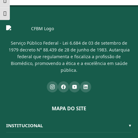
Alternar alto contraste
Alternar tamanho da fonte
Serviço Público Federal - Lei 6.684 de 03 de setembro de
1979 decreto N° 88.439 de 28 de junho de 1983. Autarquia
federal que regulamenta e fiscaliza a profissão de
Biomédico, promovendo a ética e a excelência em saúde
pública.
MAPA DO SITE
INSTITUCIONAL
▼