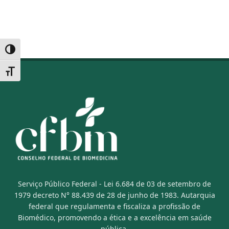
Alternar alto contraste
Alternar tamanho da fonte
Serviço Público Federal - Lei 6.684 de 03 de setembro de
1979 decreto N° 88.439 de 28 de junho de 1983. Autarquia
federal que regulamenta e fiscaliza a profissão de
Biomédico, promovendo a ética e a excelência em saúde
pública.