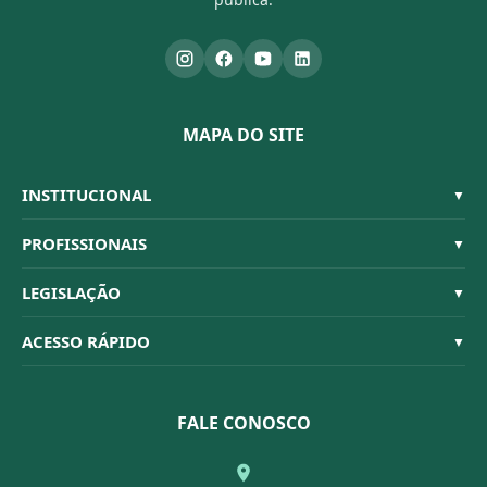
MAPA DO SITE
INSTITUCIONAL
▼
Sistema CFBM
PROFISSIONAIS
▼
Quem Somos
Habilitações
LEGISLAÇÃO
▼
Organograma
Código de Ética
Resoluções
ACESSO RÁPIDO
▼
Conselheiros
Dúvidas Frequentes
Leis e Decretos
Licitações
Nossa Equipe
Normativas
FALE CONOSCO
Concurso Público
Agenda