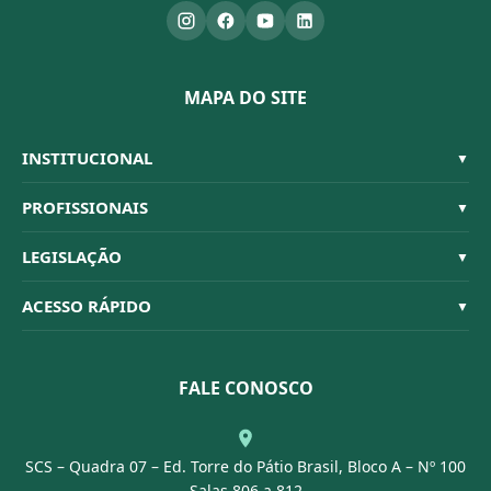
MAPA DO SITE
INSTITUCIONAL
▼
Sistema CFBM
PROFISSIONAIS
▼
Quem Somos
Habilitações
LEGISLAÇÃO
▼
Organograma
Código de Ética
Resoluções
ACESSO RÁPIDO
▼
Conselheiros
Dúvidas Frequentes
Leis e Decretos
Licitações
Nossa Equipe
Normativas
FALE CONOSCO
Concurso Público
Agenda
SCS – Quadra 07 – Ed. Torre do Pátio Brasil, Bloco A – Nº 100
Portal Transparência
Salas 806 a 812