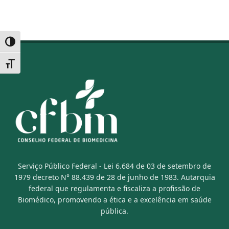
Alternar alto contraste
Alternar tamanho da fonte
Serviço Público Federal - Lei 6.684 de 03 de setembro de
1979 decreto N° 88.439 de 28 de junho de 1983. Autarquia
federal que regulamenta e fiscaliza a profissão de
Biomédico, promovendo a ética e a excelência em saúde
pública.