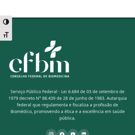
Alternar alto contraste
Alternar tamanho da fonte
Serviço Público Federal - Lei 6.684 de 03 de setembro de
1979 decreto N° 88.439 de 28 de junho de 1983. Autarquia
federal que regulamenta e fiscaliza a profissão de
Biomédico, promovendo a ética e a excelência em saúde
pública.