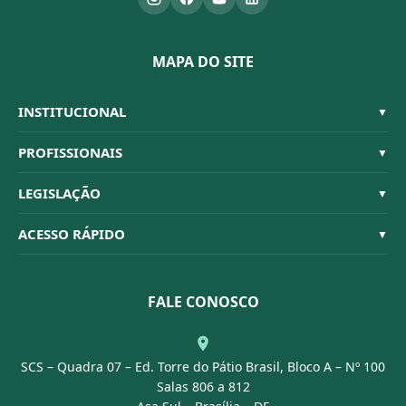
MAPA DO SITE
INSTITUCIONAL
▼
Sistema CFBM
PROFISSIONAIS
▼
Quem Somos
Habilitações
LEGISLAÇÃO
▼
Organograma
Código de Ética
Resoluções
ACESSO RÁPIDO
▼
Conselheiros
Dúvidas Frequentes
Leis e Decretos
Licitações
Nossa Equipe
Normativas
FALE CONOSCO
Concurso Público
Agenda
SCS – Quadra 07 – Ed. Torre do Pátio Brasil, Bloco A – Nº 100
Portal Transparência
Salas 806 a 812