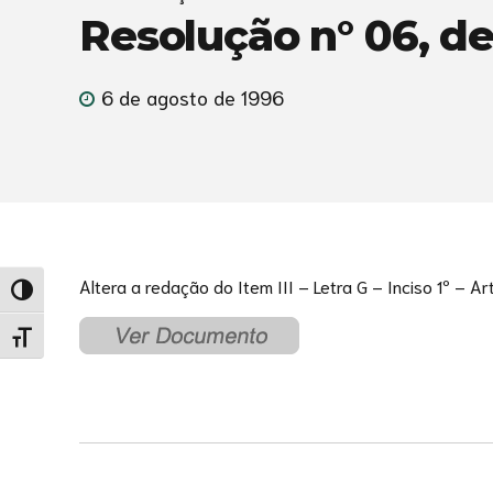
Resolução n° 06, de
6 de agosto de 1996
Altera a redação do Item III – Letra G – Inciso 1º – 
Alternar alto contraste
Alternar tamanho da fonte