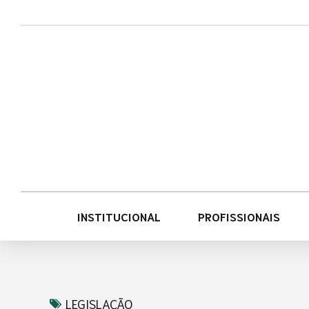
Acessar
Acessar
o
a
conteúdo
navegação
INSTITUCIONAL
PROFISSIONAIS
LEGISLAÇÃO