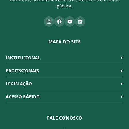
pública.
MAPA DO SITE
INSTITUCIONAL
▼
Sistema CFBM
PROFISSIONAIS
▼
Quem Somos
Habilitações
LEGISLAÇÃO
▼
Organograma
Código de Ética
Resoluções
ACESSO RÁPIDO
▼
Conselheiros
Dúvidas Frequentes
Leis e Decretos
Licitações
Nossa Equipe
Normativas
FALE CONOSCO
Concurso Público