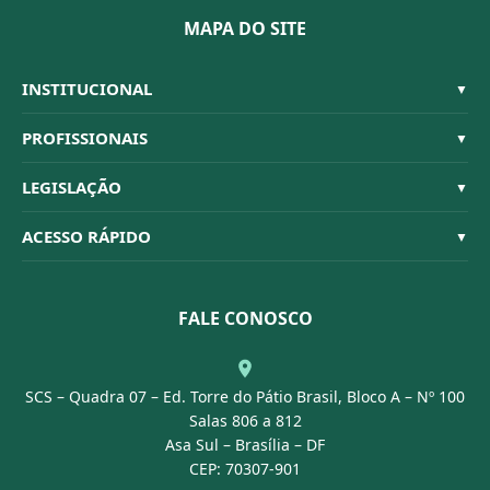
MAPA DO SITE
INSTITUCIONAL
▼
Sistema CFBM
PROFISSIONAIS
▼
Quem Somos
Habilitações
LEGISLAÇÃO
▼
Organograma
Código de Ética
Resoluções
ACESSO RÁPIDO
▼
Conselheiros
Dúvidas Frequentes
Leis e Decretos
Licitações
Nossa Equipe
Normativas
FALE CONOSCO
Concurso Público
Agenda
SCS – Quadra 07 – Ed. Torre do Pátio Brasil, Bloco A – Nº 100
Portal Transparência
Salas 806 a 812
Asa Sul – Brasília – DF
CEP: 70307-901