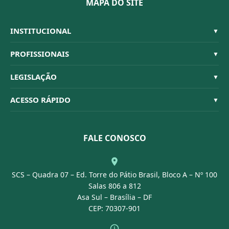
MAPA DO SITE
INSTITUCIONAL
▼
Sistema CFBM
PROFISSIONAIS
▼
Quem Somos
Habilitações
LEGISLAÇÃO
▼
Organograma
Código de Ética
Resoluções
ACESSO RÁPIDO
▼
Conselheiros
Dúvidas Frequentes
Leis e Decretos
Licitações
Nossa Equipe
Normativas
FALE CONOSCO
Concurso Público
Agenda
SCS – Quadra 07 – Ed. Torre do Pátio Brasil, Bloco A – Nº 100
Portal Transparência
Salas 806 a 812
Asa Sul – Brasília – DF
CEP: 70307-901