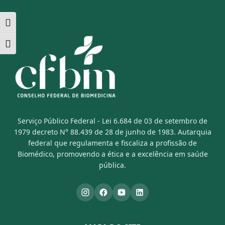
Alternar alto contraste
Alternar tamanho da fonte
Serviço Público Federal - Lei 6.684 de 03 de setembro de
1979 decreto N° 88.439 de 28 de junho de 1983. Autarquia
federal que regulamenta e fiscaliza a profissão de
Biomédico, promovendo a ética e a excelência em saúde
pública.