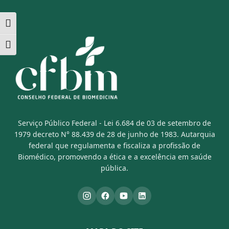
Alternar alto contraste
Alternar tamanho da fonte
Serviço Público Federal - Lei 6.684 de 03 de setembro de
1979 decreto N° 88.439 de 28 de junho de 1983. Autarquia
federal que regulamenta e fiscaliza a profissão de
Biomédico, promovendo a ética e a excelência em saúde
pública.