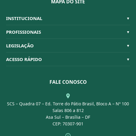
MAPA DO SITE
INSTITUCIONAL
▼
Sistema CFBM
PROFISSIONAIS
▼
Quem Somos
Habilitações
LEGISLAÇÃO
▼
Organograma
Código de Ética
Resoluções
ACESSO RÁPIDO
▼
Conselheiros
Dúvidas Frequentes
Leis e Decretos
Licitações
Nossa Equipe
Normativas
FALE CONOSCO
Concurso Público
Agenda
SCS – Quadra 07 – Ed. Torre do Pátio Brasil, Bloco A – Nº 100
Portal Transparência
Salas 806 a 812
Asa Sul – Brasília – DF
CEP: 70307-901