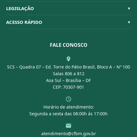
Quem Somos
Habilitações
LEGISLAÇÃO
▼
Organograma
Código de Ética
Resoluções
ACESSO RÁPIDO
▼
Conselheiros
Dúvidas Frequentes
Leis e Decretos
Licitações
Nossa Equipe
Normativas
FALE CONOSCO
Concurso Público
Agenda
SCS – Quadra 07 – Ed. Torre do Pátio Brasil, Bloco A – Nº 100
Portal Transparência
Salas 806 a 812
Asa Sul – Brasília – DF
CEP: 70307-901
Horário de atendimento:
Segunda a sexta das 08:00h às 17:00h
atendimento@cfbm.gov.br