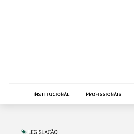
Acessar
Acessar
o
a
conteúdo
navegação
INSTITUCIONAL
PROFISSIONAIS
LEGISLAÇÃO