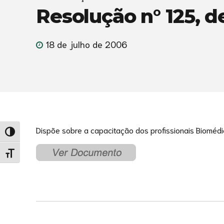
Resolução n° 125, d
18 de julho de 2006
Dispõe sobre a capacitação dos profissionais Biomédi
Alternar alto contraste
Alternar tamanho da fonte