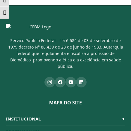
Alternar alto contraste
Alternar tamanho da fonte
Serviço Público Federal - Lei 6.684 de 03 de setembro de
1979 decreto N° 88.439 de 28 de junho de 1983. Autarquia
federal que regulamenta e fiscaliza a profissão de
Biomédico, promovendo a ética e a excelência em saúde
pública.
MAPA DO SITE
INSTITUCIONAL
▼
Sistema CFBM