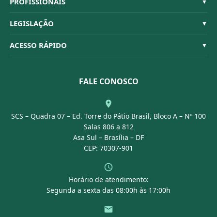
PROFISSIONAIS
▼
Quem Somos
Habilitações
LEGISLAÇÃO
▼
Organograma
Código de Ética
Resoluções
ACESSO RÁPIDO
▼
Conselheiros
Dúvidas Frequentes
Leis e Decretos
Licitações
Nossa Equipe
Normativas
FALE CONOSCO
Concurso Público
Agenda
SCS – Quadra 07 – Ed. Torre do Pátio Brasil, Bloco A – Nº 100
Portal Transparência
Salas 806 a 812
Asa Sul – Brasília – DF
CEP: 70307-901
Horário de atendimento:
Segunda a sexta das 08:00h às 17:00h