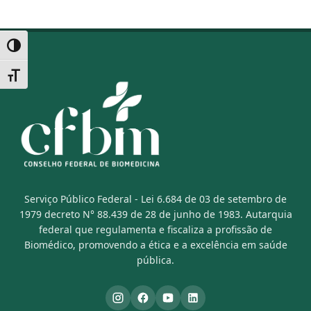
Alternar alto contraste
Alternar tamanho da fonte
Serviço Público Federal - Lei 6.684 de 03 de setembro de
1979 decreto N° 88.439 de 28 de junho de 1983. Autarquia
federal que regulamenta e fiscaliza a profissão de
Biomédico, promovendo a ética e a excelência em saúde
pública.