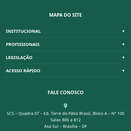
MAPA DO SITE
INSTITUCIONAL
▼
Sistema CFBM
PROFISSIONAIS
▼
Quem Somos
Habilitações
LEGISLAÇÃO
▼
Organograma
Código de Ética
Resoluções
ACESSO RÁPIDO
▼
Conselheiros
Dúvidas Frequentes
Leis e Decretos
Licitações
Nossa Equipe
Normativas
FALE CONOSCO
Concurso Público
Agenda
SCS – Quadra 07 – Ed. Torre do Pátio Brasil, Bloco A – Nº 100
Portal Transparência
Salas 806 a 812
Asa Sul – Brasília – DF